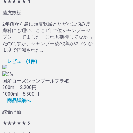
★★★★
★
4
藤虎鉄様
2年前から急に頭皮乾燥とただれに悩み皮
膚科にも通い、ここ1年半位シャンプージ
プシーしてました。これも期待してなかっ
たのですが、シャンプー後の痒みやフケが
１度で軽減された...
レビュー(1件)
5%
国産ローズシャンプールフラ49
300ml 2,200円
1000ml 5,500円
商品詳細へ
総合評価
★★★★★
5