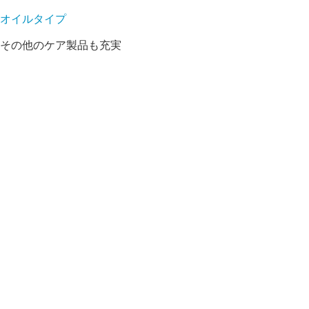
オイルタイプ
その他のケア製品も充実
ノンシリコンのスタイリング剤
スカルプケア(頭皮のケア)
ヘナ(白髪染め)
育毛剤
洗顔料
化粧水
美容液
天然スキンケアオイル
ボディソープ
ボディケア