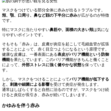
マスクをつけている部分全体に赤みが出るトラブルです。
頬、顎、口周り、鼻など顔の下半分に赤み
が広がるのが特徴
です。
特にマスクに当たりやすい
鼻筋や、面積の大きい頬
は気にな
りやすいポイントです。
そもそも「赤み」は、皮膚が炎症を起こして毛細血管が拡張
することによって、赤く目立つようになるという原理です。
健康な皮膚は、一番表面にある
表皮がバリア機能という防御
機能
を果たしています。このバリア機能がきちんと働くこと
によって、
外部ストレスに強く健やかな状態
を保っていま
す。
しかし、マスクをつけることによって
バリア機能が低下する
と、刺激や細菌による影響
を受けて炎症が発生します。
通常はしばらくすると自然に治るのですが、マスクをつけ続
けると炎症が長引き、赤みが続いてしまいます。
かゆみを伴う赤み