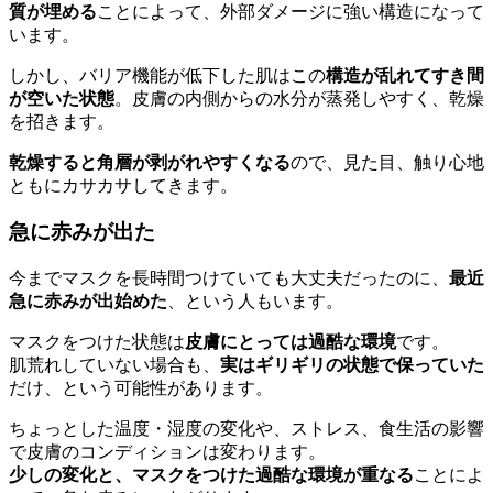
質が埋める
ことによって、外部ダメージに強い構造になって
います。
しかし、バリア機能が低下した肌はこの
構造が乱れてすき間
が空いた状態
。皮膚の内側からの水分が蒸発しやすく、乾燥
を招きます。
乾燥すると角層が剥がれやすくなる
ので、見た目、触り心地
ともにカサカサしてきます。
急に赤みが出た
今までマスクを長時間つけていても大丈夫だったのに、
最近
急に赤みが出始めた
、という人もいます。
マスクをつけた状態は
皮膚にとっては過酷な環境
です。
肌荒れしていない場合も、
実はギリギリの状態で保っていた
だけ、という可能性があります。
ちょっとした温度・湿度の変化や、ストレス、食生活の影響
で皮膚のコンディションは変わります。
少しの変化と、マスクをつけた過酷な環境が重なる
ことによ