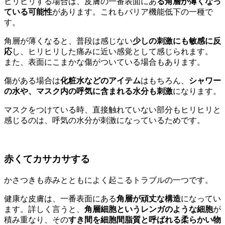
ヒリヒリする場合は、皮膚の一番表面にあ
る角層が薄くなっ
ている可能性
があります。これもバリア機能低下の一種で
す。
角層が薄くなると、普段は感じない
少しの刺激にも敏感に反
応
し、ヒリヒリした痛みに近い感覚として感じられます。
また、表面にこまかな傷がついている場合もあります。
傷がある場合は
化粧水などのアイテム
はもちろん、
シャワー
の水や、マスク内の呼気に含まれる水分も刺激
になります。
マスクをつけている時、直接触れていない部分もヒリヒリと
感じるのは、呼気の水分が刺激になっているためです。
赤くてカサカサする
かさつきも赤みとともによく起こるトラブルの一つです。
健康な皮膚は、一番表面にある
角層が頑丈な構造
になってい
ます。詳しく言うと、
角層細胞というレンガのような細胞
が
積み重なり、その
すき間を細胞間脂質と呼ばれる柔らかい物