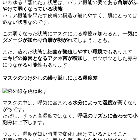
いわゆる「蒸れた」状態は、バリア機能の要である
角層がふ
やけて弱くなっている状態
。
バリア機能を果たす皮膚の構造が崩れやすく、肌にとっては
危ない状態なのです。
この弱くなった状態にマスクによる摩擦が加わると、
一気に
ダメージが加わり角層が剥がれて
しまうことも。
また、蒸れた状態は
細菌が繁殖しやすい環境
でもあります。
ニキビの原因となるアクネ菌が増加
し、ポツポツとした赤み
につながる可能性もあります。
マスクのつけ外しの繰り返しによる湿度差
マスクの中は、呼気に含まれる
水分によって湿度が高く
なり
がちです。
ただし、ずっと高湿度ではなく、
呼吸のリズムに合わせて小
刻みに上下
します。
つまり、湿度が短い時間で変化し続けているということ。