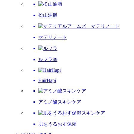
松山油脂
マテリノート
ルフラ49
HairHapi
アミノ酸スキンケア
肌をうるおす保湿