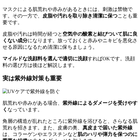
マスクによる肌荒れや赤みがあるときには、刺激は禁物で
す。その一方で、
皮脂や汚れを取り除き清潔に保つ
ことも重
要です。
皮脂や汚れは時間が経つと
空気中の酸素と結びついて肌に良
くない成分
になります。放っておくと赤みやニキビを悪化さ
せる原因になるため清潔に保ちましょう。
マイルドな洗顔料を選んで適切に洗顔
すればOKです。洗顔
料の選び方は後ほど解説します。
実は紫外線対策も重要
肌荒れや赤みがある場合、
紫外線によるダメージを受けやす
く
なっています。
角層の構造が乱れたところに紫外線を浴びると、さらなる肌
荒れを招きます。また、皮膚の奥、
真皮まで届いた紫外線
は、コラーゲンやエラスチンなど
肌のハリや弾力を保つのに