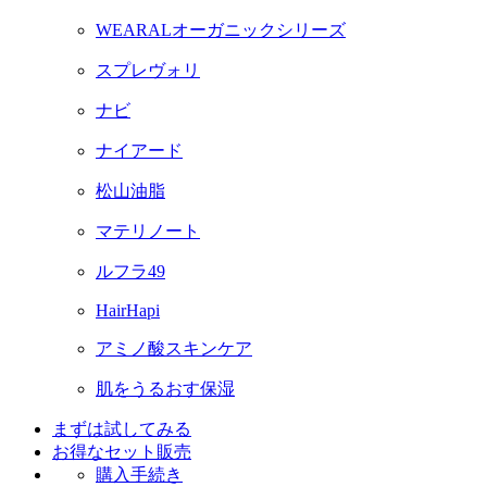
WEARALオーガニックシリーズ
スプレヴォリ
ナビ
ナイアード
松山油脂
マテリノート
ルフラ49
HairHapi
アミノ酸スキンケア
肌をうるおす保湿
まずは試してみる
お得なセット販売
購入手続き