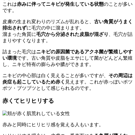
これは
赤みに伴ってニキビが発生している状態
のことが多い
です。
皮膚の生まれ変わりのリズムが乱れると、
古い角質がうまく
排出されず
に毛穴の中に溜まります。
溜まった角質に
毛穴から分泌された皮脂が混ざり
、毛穴が詰
まりやすくなります。
詰まった毛穴は
ニキビの原因菌であるアクネ菌が繁殖しやす
い環境
です。古い角質や皮脂をエサにして菌がどんどん繁殖
し、ニキビ特有の膨らみや膿ができます。
ニキビの中心部は白く見えることが多いですが、
その周辺は
炎症も起こしているため赤く
見えます。これが赤っぽいポツ
ポツ・ブツブツとして感じられるのです。
赤くてヒリヒリする
赤みと同時にヒリヒリ感を覚える人もいます。