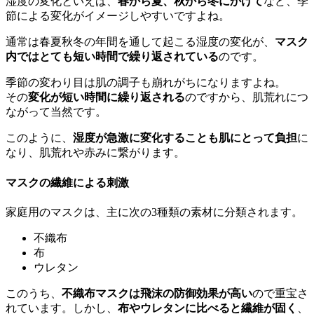
湿度の変化といえば、
春から夏、秋から冬にかけて
など、季
節による変化がイメージしやすいですよね。
通常は春夏秋冬の年間を通して起こる湿度の変化が、
マスク
内ではとても短い時間で繰り返されている
のです。
季節の変わり目は肌の調子も崩れがちになりますよね。
その
変化が短い時間に繰り返される
のですから、肌荒れにつ
ながって当然です。
このように、
湿度が急激に変化することも肌にとって負担
に
なり、肌荒れや赤みに繋がります。
マスクの繊維による刺激
家庭用のマスクは、主に次の3種類の素材に分類されます。
不織布
布
ウレタン
このうち、
不織布マスクは飛沫の防御効果が高い
ので重宝さ
れています。しかし、
布やウレタンに比べると繊維が固く
、