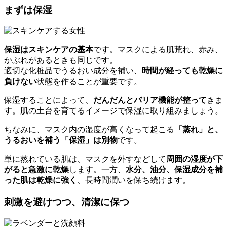
まずは保湿
保湿はスキンケアの基本
です。マスクによる肌荒れ、赤み、
かぶれがあるときも同じです。
適切な化粧品でうるおい成分を補い、
時間が経っても乾燥に
負けない
状態を作ることが重要です。
保湿することによって、
だんだんとバリア機能が整って
きま
す。肌の土台を育てるイメージで保湿に取り組みましょう。
ちなみに、マスク内の湿度が高くなって起こる
「蒸れ」と、
うるおいを補う「保湿」は別物
です。
単に蒸れている肌は、マスクを外すなどして
周囲の湿度が下
がると急激に乾燥
します。一方、
水分、油分、保湿成分を補
った肌は乾燥に強く
、長時間潤いを保ち続けます。
刺激を避けつつ、清潔に保つ