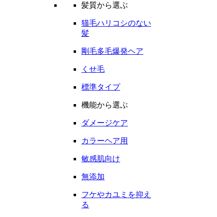
髪質から選ぶ
猫毛ハリコシのない
髪
剛毛多毛爆発ヘア
くせ毛
標準タイプ
機能から選ぶ
ダメージケア
カラーヘア用
敏感肌向け
無添加
フケやカユミを抑え
る