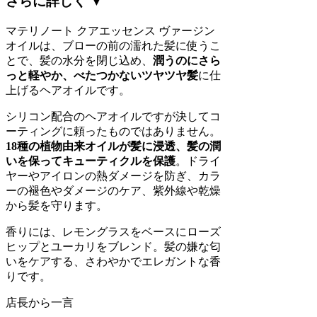
さらに詳しく ▼
マテリノート クアエッセンス ヴァージン
オイルは、ブローの前の濡れた髪に使うこ
とで、髪の水分を閉じ込め、
潤うのにさら
っと軽やか、べたつかないツヤツヤ髪
に仕
上げるヘアオイルです。
シリコン配合のヘアオイルですが決してコ
ーティングに頼ったものではありません。
18種の植物由来オイルが髪に浸透、髪の潤
いを保ってキューティクルを保護
。ドライ
ヤーやアイロンの熱ダメージを防ぎ、カラ
ーの褪色やダメージのケア、紫外線や乾燥
から髪を守ります。
香りには、レモングラスをベースにローズ
ヒップとユーカリをブレンド。髪の嫌な匂
いをケアする、さわやかでエレガントな香
りです。
店長から一言