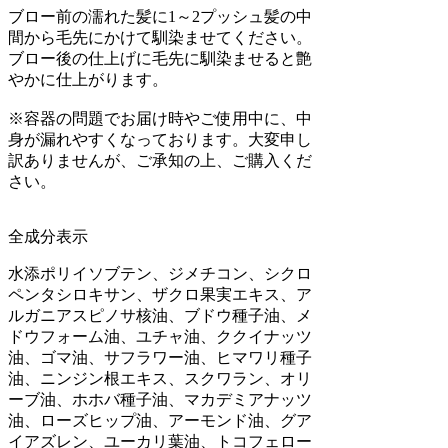
ブロー前の濡れた髪に1～2プッシュ髪の中
間から毛先にかけて馴染ませてください。
ブロー後の仕上げに毛先に馴染ませると艶
やかに仕上がります。
※容器の問題でお届け時やご使用中に、中
身が漏れやすくなっております。大変申し
訳ありませんが、ご承知の上、ご購入くだ
さい。
全成分表示
水添ポリイソブテン、ジメチコン、シクロ
ペンタシロキサン、ザクロ果実エキス、ア
ルガニアスピノサ核油、ブドウ種子油、メ
ドウフォーム油、ユチャ油、ククイナッツ
油、ゴマ油、サフラワー油、ヒマワリ種子
油、ニンジン根エキス、スクワラン、オリ
ーブ油、ホホバ種子油、マカデミアナッツ
油、ローズヒップ油、アーモンド油、グア
イアズレン、ユーカリ葉油、トコフェロー