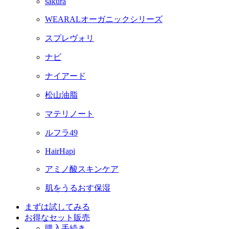
sakura
WEARALオーガニックシリーズ
スプレヴォリ
ナビ
ナイアード
松山油脂
マテリノート
ルフラ49
HairHapi
アミノ酸スキンケア
肌をうるおす保湿
まずは試してみる
お得なセット販売
購入手続き