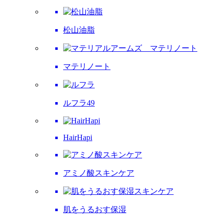
松山油脂
マテリノート
ルフラ49
HairHapi
アミノ酸スキンケア
肌をうるおす保湿