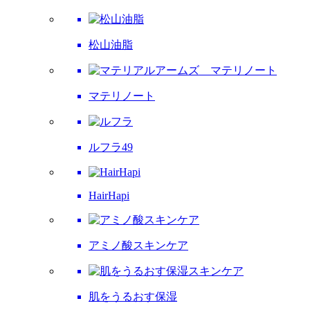
松山油脂
マテリノート
ルフラ49
HairHapi
アミノ酸スキンケア
肌をうるおす保湿